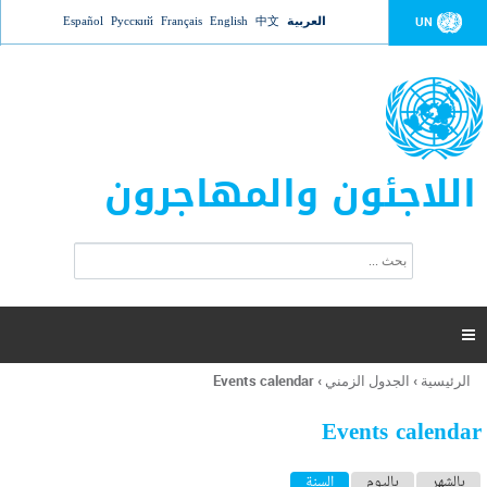
Jump to navigation
العربية
中文
English
Français
Русский
Español
UN
اللاجئون والمهاجرون
ا
ب
س
ح
ت
ث
م
ا

ر
ة
الرئيسية
›
الجدول الزمني
›
Events calendar
أنت
ا
هنا
ل
Events calendar
ب
ح
ا
بالشهر
باليوم
السنة
(علامة التبويب النشطة)
ث