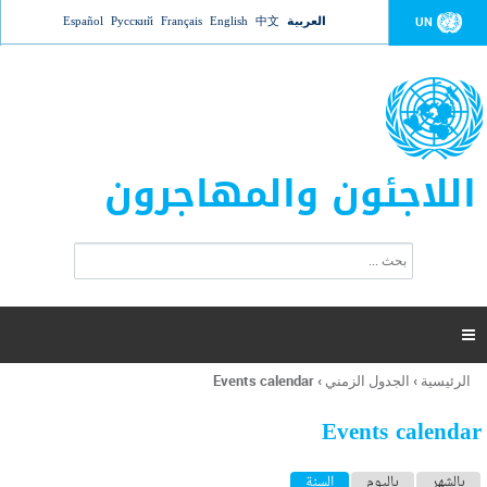
Jump to navigation
العربية
中文
English
Français
Русский
Español
UN
اللاجئون والمهاجرون
ا
ب
س
ح
ت
ث
م
ا

ر
ة
الرئيسية
›
الجدول الزمني
›
Events calendar
أنت
ا
هنا
ل
Events calendar
ب
ح
ا
بالشهر
باليوم
السنة
(علامة التبويب النشطة)
ث