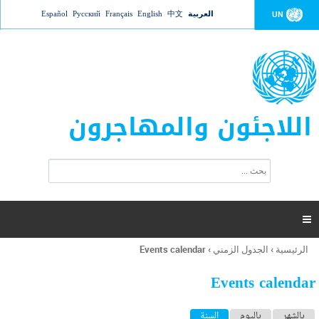
Jump to navigation
العربية
中文
English
Français
Русский
Español
UN
اللاجئون والمهاجرون
ا
ب
س
ح
ت
ث
م
ا

ر
ة
الرئيسية
›
الجدول الزمني
›
Events calendar
أنت
ا
هنا
ل
Events calendar
ب
ح
ا
بالشهر
باليوم
السنة
(علامة التبويب النشطة)
ث