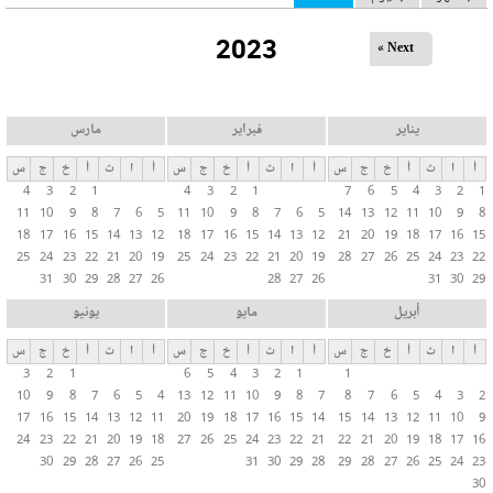
ل
2023
ت
Next »
ب
و
ي
يناير
فبراير
مارس
ب
أ
ا
ث
أ
خ
ج
س
أ
ا
ث
أ
خ
ج
س
أ
ا
ث
أ
خ
ج
س
ا
4
3
2
1
4
3
2
1
7
6
5
4
3
2
1
ت
11
10
9
8
7
6
5
11
10
9
8
7
6
5
14
13
12
11
10
9
8
ا
18
17
16
15
14
13
12
18
17
16
15
14
13
12
21
20
19
18
17
16
15
ل
25
24
23
22
21
20
19
25
24
23
22
21
20
19
28
27
26
25
24
23
22
31
30
29
28
27
26
28
27
26
31
30
29
أ
س
أبريل
مايو
يونيو
ا
أ
ا
ث
أ
خ
ج
س
أ
ا
ث
أ
خ
ج
س
أ
ا
ث
أ
خ
ج
س
س
3
2
1
6
5
4
3
2
1
1
ي
10
9
8
7
6
5
4
13
12
11
10
9
8
7
8
7
6
5
4
3
2
ة
17
16
15
14
13
12
11
20
19
18
17
16
15
14
15
14
13
12
11
10
9
24
23
22
21
20
19
18
27
26
25
24
23
22
21
22
21
20
19
18
17
16
30
29
28
27
26
25
31
30
29
28
29
28
27
26
25
24
23
30