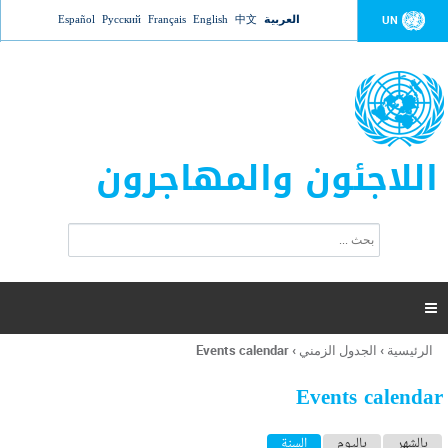
Jump to navigation
العربية
中文
English
Français
Русский
Español
UN
اللاجئون والمهاجرون
ا
ب
س
ح
ت
ث
م
ا

ر
ة
الرئيسية
›
الجدول الزمني
›
Events calendar
أنت
ا
هنا
ل
Events calendar
ب
ح
ا
بالشهر
باليوم
السنة
(علامة التبويب النشطة)
ث