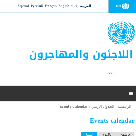
Jump to navigation
العربية
中文
English
Français
Русский
Español
UN
اللاجئون والمهاجرون
ا
ب
س
ح
ت
ث
م
ا

ر
ة
الرئيسية
›
الجدول الزمني
›
Events calendar
أنت
ا
هنا
ل
Events calendar
ب
ح
ا
بالشهر
باليوم
السنة
(علامة التبويب النشطة)
ث