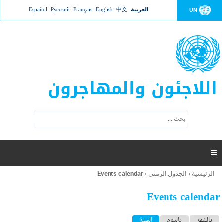
Jump to navigation
العربية
中文
English
Français
Русский
Español
UN
اللاجئون والمهاجرون
ا
ب
س
ح
ت
ث
م
ا

ر
ة
الرئيسية
›
الجدول الزمني
›
Events calendar
أنت
ا
هنا
ل
Events calendar
ب
ح
ا
بالشهر
باليوم
السنة
(علامة التبويب النشطة)
ث