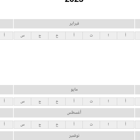
فبراير
أ
ا
ث
أ
خ
ج
س
أ
مايو
أ
ا
ث
أ
خ
ج
س
أ
أغسطس
أ
ا
ث
أ
خ
ج
س
أ
نوفمبر