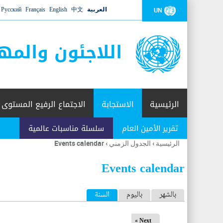
العربية
中文
English
Français
Русский
UN
اللاجئون والمه
الرئيسية
الاستجابة
الاجتماع الرفيع المستوى
تقرير الأمين العام
سلسلة مناسبات عالمية
الرئيسية
›
الجدول الزمني
›
Events calendar
أنت
هنا
Events calendar
ا
بالشهر
باليوم
السنة
(علامة التبويب النشطة)
ل
Next »