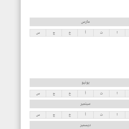
مارس
ا
ث
أ
خ
ج
س
يونيو
ا
ث
أ
خ
ج
س
سبتمبر
ا
ث
أ
خ
ج
س
ديسمبر