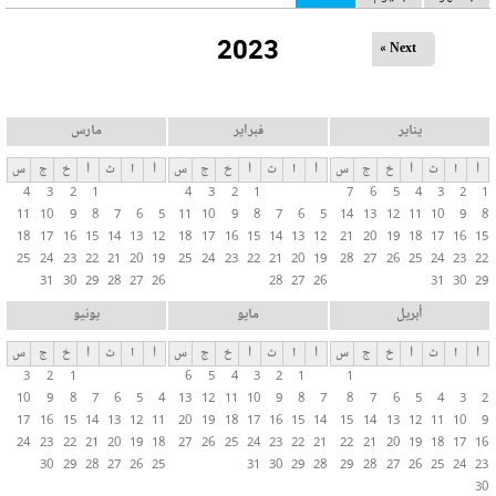
ل
2023
ت
Next »
ب
و
ي
يناير
فبراير
مارس
ب
أ
ا
ث
أ
خ
ج
س
أ
ا
ث
أ
خ
ج
س
أ
ا
ث
أ
خ
ج
س
ا
4
3
2
1
4
3
2
1
7
6
5
4
3
2
1
ت
11
10
9
8
7
6
5
11
10
9
8
7
6
5
14
13
12
11
10
9
8
ا
18
17
16
15
14
13
12
18
17
16
15
14
13
12
21
20
19
18
17
16
15
ل
25
24
23
22
21
20
19
25
24
23
22
21
20
19
28
27
26
25
24
23
22
31
30
29
28
27
26
28
27
26
31
30
29
أ
س
أبريل
مايو
يونيو
ا
أ
ا
ث
أ
خ
ج
س
أ
ا
ث
أ
خ
ج
س
أ
ا
ث
أ
خ
ج
س
س
3
2
1
6
5
4
3
2
1
1
ي
10
9
8
7
6
5
4
13
12
11
10
9
8
7
8
7
6
5
4
3
2
ة
17
16
15
14
13
12
11
20
19
18
17
16
15
14
15
14
13
12
11
10
9
24
23
22
21
20
19
18
27
26
25
24
23
22
21
22
21
20
19
18
17
16
30
29
28
27
26
25
31
30
29
28
29
28
27
26
25
24
23
30