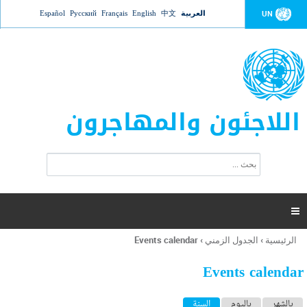
Jump to navigation
العربية
中文
English
Français
Русский
Español
UN
اللاجئون والمهاجرون
ا
ب
س
ح
ت
ث
م
ا

ر
ة
الرئيسية
›
الجدول الزمني
›
Events calendar
أنت
ا
هنا
ل
Events calendar
ب
ح
ا
بالشهر
باليوم
السنة
(علامة التبويب النشطة)
ث