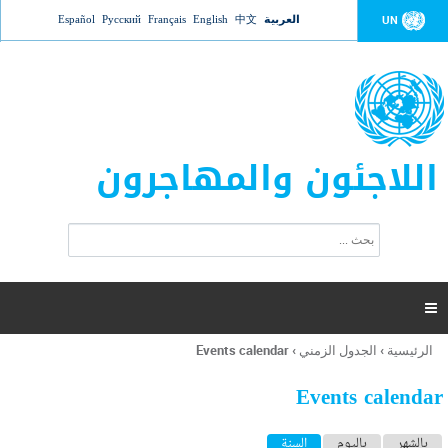
Jump to navigation
العربية
中文
English
Français
Русский
Español
UN
اللاجئون والمهاجرون
ا
ب
س
ح
ت
ث
م
ا

ر
ة
الرئيسية
›
الجدول الزمني
›
Events calendar
أنت
ا
هنا
ل
Events calendar
ب
ح
ا
بالشهر
باليوم
السنة
(علامة التبويب النشطة)
ث