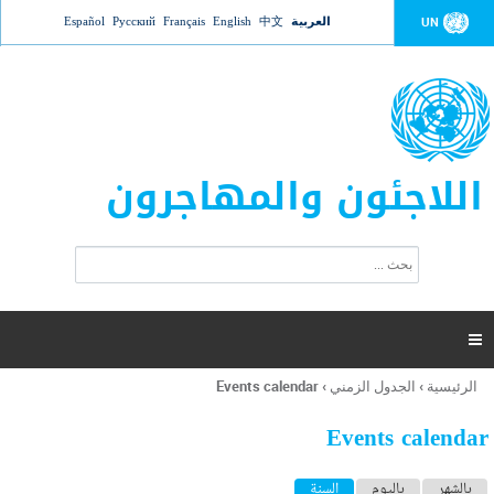
Jump to navigation
العربية
中文
English
Français
Русский
Español
UN
اللاجئون والمهاجرون
ا
ب
س
ح
ت
ث
م
ا

ر
ة
الرئيسية
›
الجدول الزمني
›
Events calendar
أنت
ا
هنا
ل
Events calendar
ب
ح
ا
بالشهر
باليوم
السنة
(علامة التبويب النشطة)
ث