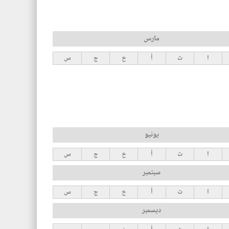
مارس
ا
ث
أ
خ
ج
س
يونيو
ا
ث
أ
خ
ج
س
سبتمبر
ا
ث
أ
خ
ج
س
ديسمبر