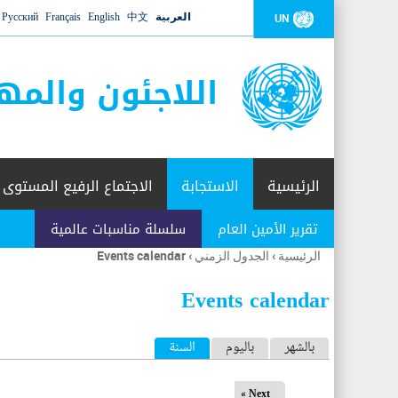
العربية
中文
English
Français
Русский
UN
اللاجئون والمه
الرئيسية
الاستجابة
الاجتماع الرفيع المستوى
تقرير الأمين العام
سلسلة مناسبات عالمية
الرئيسية
›
الجدول الزمني
›
Events calendar
أنت
هنا
Events calendar
ا
بالشهر
باليوم
السنة
(علامة التبويب النشطة)
ل
Next »