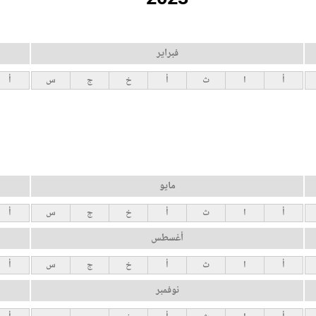
فبراير
أ
ا
ث
أ
خ
ج
س
أ
مايو
أ
ا
ث
أ
خ
ج
س
أ
أغسطس
أ
ا
ث
أ
خ
ج
س
أ
نوفمبر