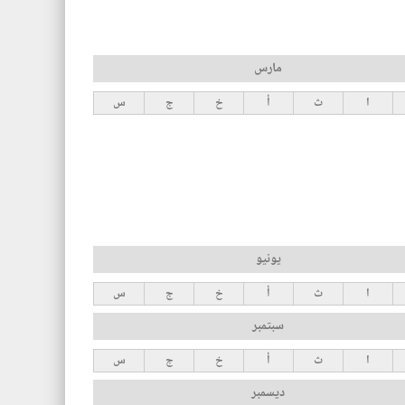
مارس
ا
ث
أ
خ
ج
س
يونيو
ا
ث
أ
خ
ج
س
سبتمبر
ا
ث
أ
خ
ج
س
ديسمبر