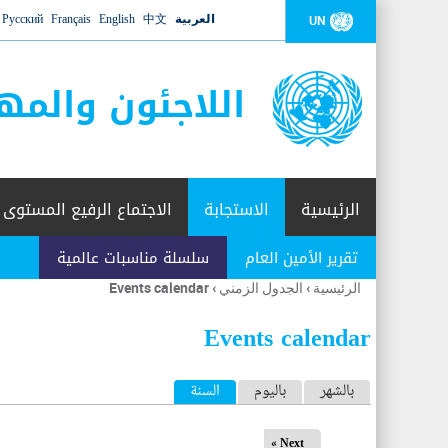
العربية
中文
English
Français
Русский
UN
اللاجئون والمه
الرئيسية
الاستجابة
الاجتماع الرفيع المستوى
تقرير الأمين العام
سلسلة مناسبات عالمية
الرئيسية
›
الجدول الزمني
›
Events calendar
أنت
هنا
Events calendar
ا
بالشهر
باليوم
السنة
(علامة التبويب النشطة)
ل
Next »