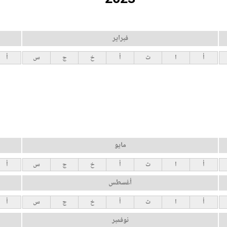
فبراير
أ
ا
ث
أ
خ
ج
س
أ
مايو
أ
ا
ث
أ
خ
ج
س
أ
أغسطس
أ
ا
ث
أ
خ
ج
س
أ
نوفمبر