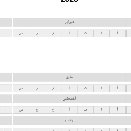
فبراير
أ
ا
ث
أ
خ
ج
س
أ
مايو
أ
ا
ث
أ
خ
ج
س
أ
أغسطس
أ
ا
ث
أ
خ
ج
س
أ
نوفمبر