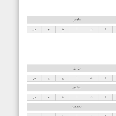
مارس
ا
ث
أ
خ
ج
س
يونيو
ا
ث
أ
خ
ج
س
سبتمبر
ا
ث
أ
خ
ج
س
ديسمبر