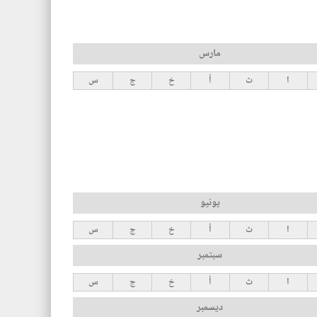
مارس
ا
ث
أ
خ
ج
س
يونيو
ا
ث
أ
خ
ج
س
سبتمبر
ا
ث
أ
خ
ج
س
ديسمبر