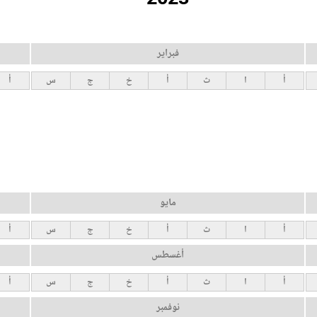
فبراير
أ
ا
ث
أ
خ
ج
س
أ
مايو
أ
ا
ث
أ
خ
ج
س
أ
أغسطس
أ
ا
ث
أ
خ
ج
س
أ
نوفمبر