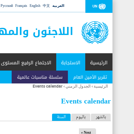
العربية
中文
English
Français
Русский
UN
اللاجئون والمه
الرئيسية
الاستجابة
الاجتماع الرفيع المستوى
تقرير الأمين العام
سلسلة مناسبات عالمية
الرئيسية
›
الجدول الزمني
›
Events calendar
أنت
هنا
Events calendar
ا
بالشهر
باليوم
السنة
(علامة التبويب النشطة)
ل
Next »