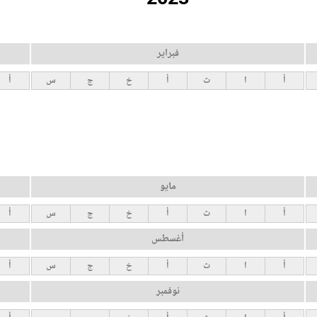
فبراير
أ
ا
ث
أ
خ
ج
س
أ
مايو
أ
ا
ث
أ
خ
ج
س
أ
أغسطس
أ
ا
ث
أ
خ
ج
س
أ
نوفمبر