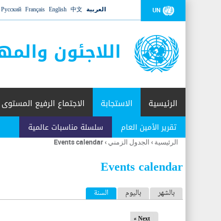
العربية
中文
English
Français
Русский
UN
اللاجئون والمه
الرئيسية
الاستجابة
الاجتماع الرفيع المستوى
تقرير الأمين العام
سلسلة مناسبات عالمية
الرئيسية
›
الجدول الزمني
›
Events calendar
أنت
هنا
Events calendar
ا
بالشهر
باليوم
السنة
(علامة التبويب النشطة)
ل
Next »