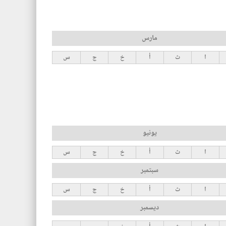
مارس
ا
ث
أ
خ
ج
س
يونيو
ا
ث
أ
خ
ج
س
سبتمبر
ا
ث
أ
خ
ج
س
ديسمبر