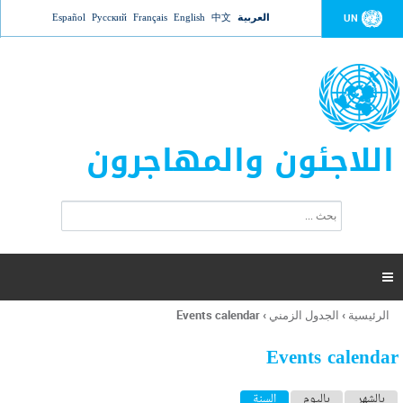
Jump to navigation
العربية
中文
English
Français
Русский
Español
UN
اللاجئون والمهاجرون
ا
ب
س
ح
ت
ث
م
ا

ر
ة
الرئيسية
›
الجدول الزمني
›
Events calendar
أنت
ا
هنا
ل
Events calendar
ب
ح
ا
بالشهر
باليوم
السنة
(علامة التبويب النشطة)
ث