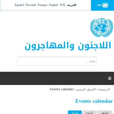
Jump to navigation
العربية
中文
English
Français
Русский
Español
UN
اللاجئون والمهاجرون
ا
ب
س
ح
ت
ث
م
ا

ر
ة
الرئيسية
›
الجدول الزمني
›
Events calendar
أنت
ا
هنا
ل
Events calendar
ب
ح
ا
بالشهر
باليوم
السنة
(علامة التبويب النشطة)
ث