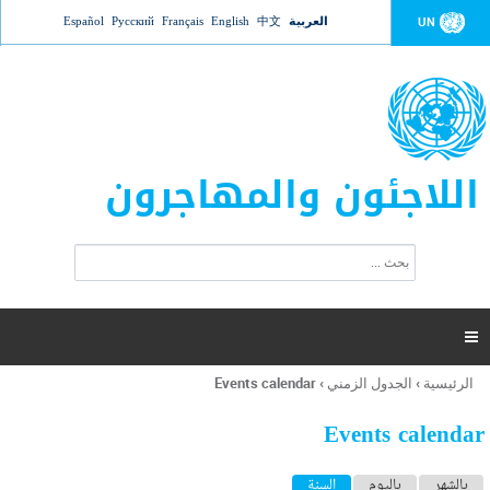
Jump to navigation
العربية
中文
English
Français
Русский
Español
UN
اللاجئون والمهاجرون
ا
ب
س
ح
ت
ث
م
ا

ر
ة
الرئيسية
›
الجدول الزمني
›
Events calendar
أنت
ا
هنا
ل
Events calendar
ب
ح
ا
بالشهر
باليوم
السنة
(علامة التبويب النشطة)
ث