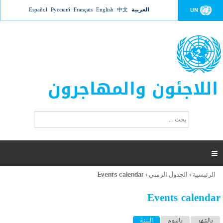
Jump to navigation
العربية
中文
English
Français
Русский
Español
UN
اللاجئون والمهاجرون
ا
ب
س
ح
ت
ث
م
ا

ر
ة
الرئيسية
›
الجدول الزمني
›
Events calendar
أنت
ا
هنا
ل
Events calendar
ب
ح
ا
بالشهر
باليوم
السنة
(علامة التبويب النشطة)
ث