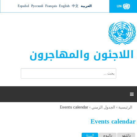
Jump to navigation
العربية
中文
English
Français
Русский
Español
UN
اللاجئون والمهاجرون
ا
ب
س
ح
ت
ث
م
ا

ر
ة
الرئيسية
›
الجدول الزمني
›
Events calendar
أنت
ا
هنا
ل
Events calendar
ب
ح
ا
بالشهر
باليوم
السنة
(علامة التبويب النشطة)
ث