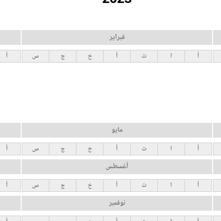
فبراير
أ
ا
ث
أ
خ
ج
س
أ
مايو
أ
ا
ث
أ
خ
ج
س
أ
أغسطس
أ
ا
ث
أ
خ
ج
س
أ
نوفمبر