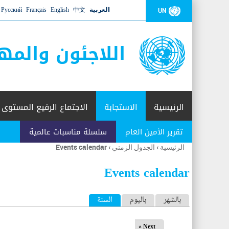
العربية
中文
English
Français
Русский
UN
اللاجئون والمه
الرئيسية
الاستجابة
الاجتماع الرفيع المستوى
تقرير الأمين العام
سلسلة مناسبات عالمية
الرئيسية
›
الجدول الزمني
›
Events calendar
أنت
هنا
Events calendar
ا
بالشهر
باليوم
السنة
(علامة التبويب النشطة)
ل
Next »