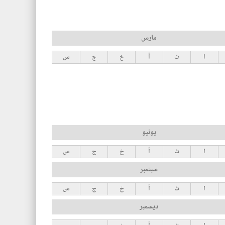
مارس
ا
ث
أ
خ
ج
س
يونيو
ا
ث
أ
خ
ج
س
سبتمبر
ا
ث
أ
خ
ج
س
ديسمبر