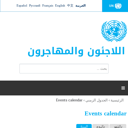
Jump to navigation
العربية
中文
English
Français
Русский
Español
UN
اللاجئون والمهاجرون
ا
ب
س
ح
ت
ث
م
ا

ر
ة
الرئيسية
›
الجدول الزمني
›
Events calendar
أنت
ا
هنا
ل
Events calendar
ب
ح
ا
بالشهر
باليوم
السنة
(علامة التبويب النشطة)
ث