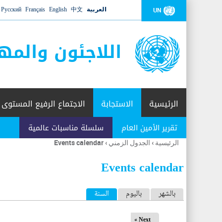
العربية
中文
English
Français
Русский
UN
اللاجئون والمه
الرئيسية
الاستجابة
الاجتماع الرفيع المستوى
تقرير الأمين العام
سلسلة مناسبات عالمية
الرئيسية
›
الجدول الزمني
›
Events calendar
أنت
هنا
Events calendar
ا
بالشهر
باليوم
السنة
(علامة التبويب النشطة)
ل
Next »