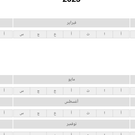
فبراير
أ
ا
ث
أ
خ
ج
س
أ
مايو
أ
ا
ث
أ
خ
ج
س
أ
أغسطس
أ
ا
ث
أ
خ
ج
س
أ
نوفمبر