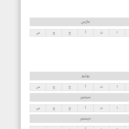
مارس
ا
ث
أ
خ
ج
س
يونيو
ا
ث
أ
خ
ج
س
سبتمبر
ا
ث
أ
خ
ج
س
ديسمبر