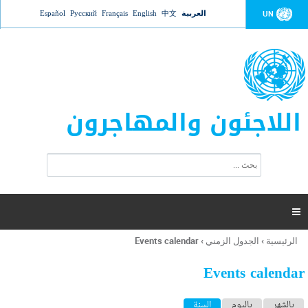
Jump to navigation
العربية
中文
English
Français
Русский
Español
UN
اللاجئون والمهاجرون
ا
ب
س
ح
ت
ث
م
ا

ر
ة
الرئيسية
›
الجدول الزمني
›
Events calendar
أنت
ا
هنا
ل
Events calendar
ب
ح
ا
بالشهر
باليوم
السنة
(علامة التبويب النشطة)
ث