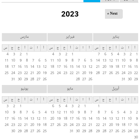
ل
2023
ت
Next »
ب
و
ي
يناير
فبراير
مارس
ب
أ
ا
ث
أ
خ
ج
س
أ
ا
ث
أ
خ
ج
س
أ
ا
ث
أ
خ
ج
س
ا
4
3
2
1
4
3
2
1
7
6
5
4
3
2
1
ت
11
10
9
8
7
6
5
11
10
9
8
7
6
5
14
13
12
11
10
9
8
ا
18
17
16
15
14
13
12
18
17
16
15
14
13
12
21
20
19
18
17
16
15
ل
25
24
23
22
21
20
19
25
24
23
22
21
20
19
28
27
26
25
24
23
22
31
30
29
28
27
26
28
27
26
31
30
29
أ
س
أبريل
مايو
يونيو
ا
أ
ا
ث
أ
خ
ج
س
أ
ا
ث
أ
خ
ج
س
أ
ا
ث
أ
خ
ج
س
س
3
2
1
6
5
4
3
2
1
1
ي
10
9
8
7
6
5
4
13
12
11
10
9
8
7
8
7
6
5
4
3
2
ة
17
16
15
14
13
12
11
20
19
18
17
16
15
14
15
14
13
12
11
10
9
24
23
22
21
20
19
18
27
26
25
24
23
22
21
22
21
20
19
18
17
16
30
29
28
27
26
25
31
30
29
28
29
28
27
26
25
24
23
30