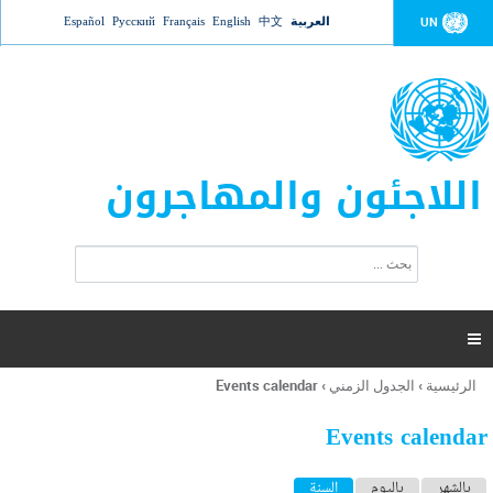
Jump to navigation
العربية
中文
English
Français
Русский
Español
UN
اللاجئون والمهاجرون
ا
ب
س
ح
ت
ث
م
ا

ر
ة
الرئيسية
›
الجدول الزمني
›
Events calendar
أنت
ا
هنا
ل
Events calendar
ب
ح
ا
بالشهر
باليوم
السنة
(علامة التبويب النشطة)
ث