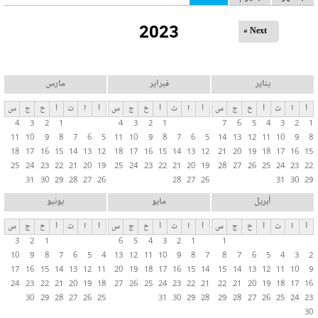
ل
2023
ت
Next »
ب
و
ي
يناير
فبراير
مارس
ب
أ
ا
ث
أ
خ
ج
س
أ
ا
ث
أ
خ
ج
س
أ
ا
ث
أ
خ
ج
س
ا
4
3
2
1
4
3
2
1
7
6
5
4
3
2
1
ت
11
10
9
8
7
6
5
11
10
9
8
7
6
5
14
13
12
11
10
9
8
ا
18
17
16
15
14
13
12
18
17
16
15
14
13
12
21
20
19
18
17
16
15
ل
25
24
23
22
21
20
19
25
24
23
22
21
20
19
28
27
26
25
24
23
22
31
30
29
28
27
26
28
27
26
31
30
29
أ
س
أبريل
مايو
يونيو
ا
أ
ا
ث
أ
خ
ج
س
أ
ا
ث
أ
خ
ج
س
أ
ا
ث
أ
خ
ج
س
س
3
2
1
6
5
4
3
2
1
1
ي
10
9
8
7
6
5
4
13
12
11
10
9
8
7
8
7
6
5
4
3
2
ة
17
16
15
14
13
12
11
20
19
18
17
16
15
14
15
14
13
12
11
10
9
24
23
22
21
20
19
18
27
26
25
24
23
22
21
22
21
20
19
18
17
16
30
29
28
27
26
25
31
30
29
28
29
28
27
26
25
24
23
30