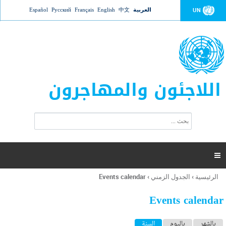
Jump to navigation
العربية
中文
English
Français
Русский
Español
UN
اللاجئون والمهاجرون
ا
ب
س
ح
ت
ث
م
ا

ر
ة
الرئيسية
›
الجدول الزمني
›
Events calendar
أنت
ا
هنا
ل
Events calendar
ب
ح
ا
بالشهر
باليوم
السنة
(علامة التبويب النشطة)
ث