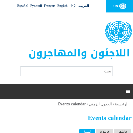
Jump to navigation
العربية
中文
English
Français
Русский
Español
UN
اللاجئون والمهاجرون
ا
ب
س
ح
ت
ث
م
ا

ر
ة
الرئيسية
›
الجدول الزمني
›
Events calendar
أنت
ا
هنا
ل
Events calendar
ب
ح
ا
بالشهر
باليوم
السنة
(علامة التبويب النشطة)
ث