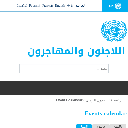
Jump to navigation
العربية
中文
English
Français
Русский
Español
UN
اللاجئون والمهاجرون
ا
ب
س
ح
ت
ث
م
ا

ر
ة
الرئيسية
›
الجدول الزمني
›
Events calendar
أنت
ا
هنا
ل
Events calendar
ب
ح
ا
بالشهر
باليوم
السنة
(علامة التبويب النشطة)
ث