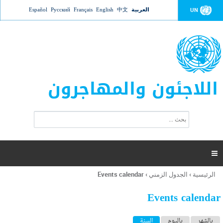
Jump to navigation
العربية
中文
English
Français
Русский
Español
UN
اللاجئون والمهاجرون
ا
ب
س
ح
ت
ث
م
ا

ر
ة
الرئيسية
›
الجدول الزمني
›
Events calendar
أنت
ا
هنا
ل
Events calendar
ب
ح
ا
بالشهر
باليوم
السنة
(علامة التبويب النشطة)
ث