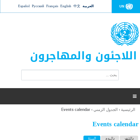
Jump to navigation
العربية
中文
English
Français
Русский
Español
UN
اللاجئون والمهاجرون
ا
ب
س
ح
ت
ث
م
ا

ر
ة
الرئيسية
›
الجدول الزمني
›
Events calendar
أنت
ا
هنا
ل
Events calendar
ب
ح
ا
بالشهر
باليوم
السنة
(علامة التبويب النشطة)
ث