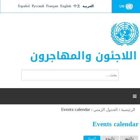
Jump to navigation
العربية
中文
English
Français
Русский
Español
UN
اللاجئون والمهاجرون
ا
ب
س
ح
ت
ث
م
ا

ر
ة
الرئيسية
›
الجدول الزمني
›
Events calendar
أنت
ا
هنا
ل
Events calendar
ب
ح
ا
بالشهر
باليوم
السنة
(علامة التبويب النشطة)
ث