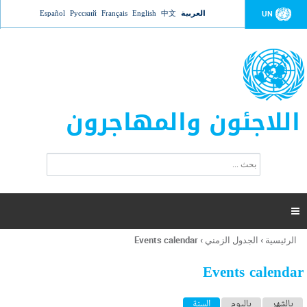
Jump to navigation
العربية
中文
English
Français
Русский
Español
UN
اللاجئون والمهاجرون
ا
ب
س
ح
ت
ث
م
ا

ر
ة
الرئيسية
›
الجدول الزمني
›
Events calendar
أنت
ا
هنا
ل
Events calendar
ب
ح
ا
بالشهر
باليوم
السنة
(علامة التبويب النشطة)
ث