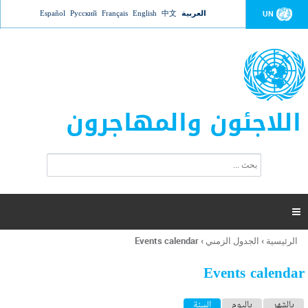
Jump to navigation
العربية
中文
English
Français
Русский
Español
UN
اللاجئون والمهاجرون
ا
ب
س
ح
ت
ث
م
ا

ر
ة
الرئيسية
›
الجدول الزمني
›
Events calendar
أنت
ا
هنا
ل
Events calendar
ب
ح
ا
بالشهر
باليوم
السنة
(علامة التبويب النشطة)
ث