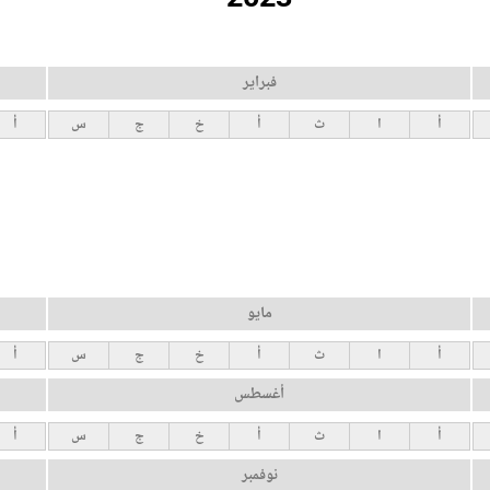
فبراير
أ
ا
ث
أ
خ
ج
س
أ
مايو
أ
ا
ث
أ
خ
ج
س
أ
أغسطس
أ
ا
ث
أ
خ
ج
س
أ
نوفمبر