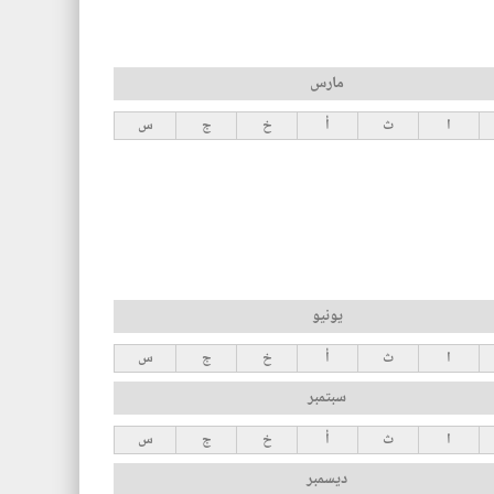
مارس
ا
ث
أ
خ
ج
س
يونيو
ا
ث
أ
خ
ج
س
سبتمبر
ا
ث
أ
خ
ج
س
ديسمبر