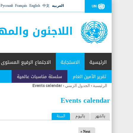
العربية
中文
English
Français
Русский
UN
اللاجئون والمه
الرئيسية
الاستجابة
الاجتماع الرفيع المستوى
تقرير الأمين العام
سلسلة مناسبات عالمية
الرئيسية
›
الجدول الزمني
›
Events calendar
أنت
هنا
Events calendar
ا
بالشهر
باليوم
السنة
(علامة التبويب النشطة)
ل
Next »