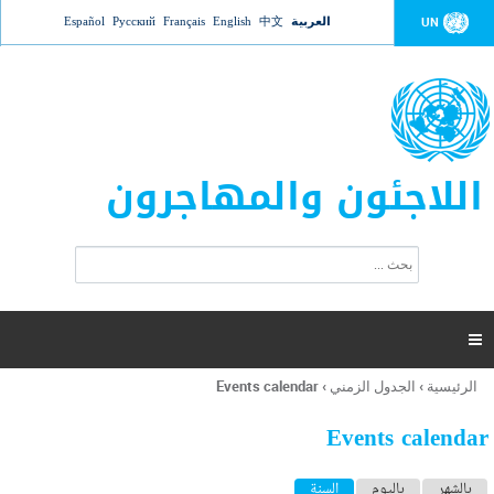
Jump to navigation
العربية
中文
English
Français
Русский
Español
UN
اللاجئون والمهاجرون
ا
ب
س
ح
ت
ث
م
ا

ر
ة
الرئيسية
›
الجدول الزمني
›
Events calendar
أنت
ا
هنا
ل
Events calendar
ب
ح
ا
بالشهر
باليوم
السنة
(علامة التبويب النشطة)
ث