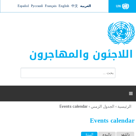
Jump to navigation
العربية
中文
English
Français
Русский
Español
UN
اللاجئون والمهاجرون
ا
ب
س
ح
ت
ث
م
ا

ر
ة
الرئيسية
›
الجدول الزمني
›
Events calendar
أنت
ا
هنا
ل
Events calendar
ب
ح
ا
بالشهر
باليوم
السنة
(علامة التبويب النشطة)
ث