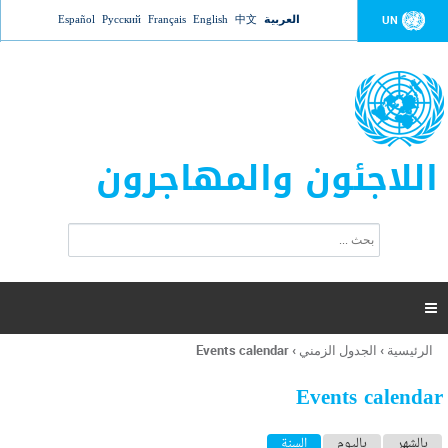
Jump to navigation
العربية
中文
English
Français
Русский
Español
UN
اللاجئون والمهاجرون
ا
ب
س
ح
ت
ث
م
ا

ر
ة
الرئيسية
›
الجدول الزمني
›
Events calendar
أنت
ا
هنا
ل
Events calendar
ب
ح
ا
بالشهر
باليوم
السنة
(علامة التبويب النشطة)
ث