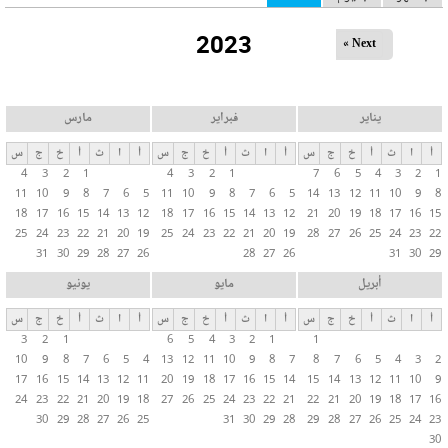
ل
2023
ت
Next »
ب
و
ي
يناير
فبراير
مارس
ب
أ
ا
ث
أ
خ
ج
س
أ
ا
ث
أ
خ
ج
س
أ
ا
ث
أ
خ
ج
س
ا
4
3
2
1
4
3
2
1
7
6
5
4
3
2
1
ت
11
10
9
8
7
6
5
11
10
9
8
7
6
5
14
13
12
11
10
9
8
ا
18
17
16
15
14
13
12
18
17
16
15
14
13
12
21
20
19
18
17
16
15
ل
25
24
23
22
21
20
19
25
24
23
22
21
20
19
28
27
26
25
24
23
22
31
30
29
28
27
26
28
27
26
31
30
29
أ
س
أبريل
مايو
يونيو
ا
أ
ا
ث
أ
خ
ج
س
أ
ا
ث
أ
خ
ج
س
أ
ا
ث
أ
خ
ج
س
س
3
2
1
6
5
4
3
2
1
1
ي
10
9
8
7
6
5
4
13
12
11
10
9
8
7
8
7
6
5
4
3
2
ة
17
16
15
14
13
12
11
20
19
18
17
16
15
14
15
14
13
12
11
10
9
24
23
22
21
20
19
18
27
26
25
24
23
22
21
22
21
20
19
18
17
16
30
29
28
27
26
25
31
30
29
28
29
28
27
26
25
24
23
30