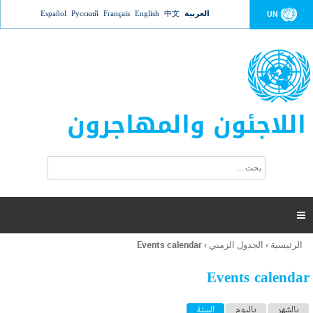
Jump to navigation
العربية
中文
English
Français
Русский
Español
UN
اللاجئون والمهاجرون
ا
ب
س
ح
ت
ث
م
ا

ر
ة
الرئيسية
›
الجدول الزمني
›
Events calendar
أنت
ا
هنا
ل
Events calendar
ب
ح
ا
بالشهر
باليوم
السنة
(علامة التبويب النشطة)
ث