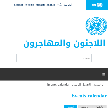
Jump to navigation
العربية
中文
English
Français
Русский
Español
UN
اللاجئون والمهاجرون
ا
ب
س
ح
ت
ث
م
ا

ر
ة
الرئيسية
›
الجدول الزمني
›
Events calendar
أنت
ا
هنا
ل
Events calendar
ب
ح
ا
بالشهر
باليوم
السنة
(علامة التبويب النشطة)
ث