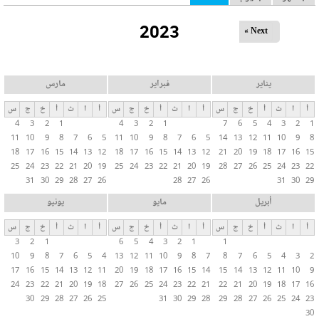
ل
2023
ت
Next »
ب
و
ي
يناير
فبراير
مارس
ب
أ
ا
ث
أ
خ
ج
س
أ
ا
ث
أ
خ
ج
س
أ
ا
ث
أ
خ
ج
س
ا
4
3
2
1
4
3
2
1
7
6
5
4
3
2
1
ت
11
10
9
8
7
6
5
11
10
9
8
7
6
5
14
13
12
11
10
9
8
ا
18
17
16
15
14
13
12
18
17
16
15
14
13
12
21
20
19
18
17
16
15
ل
25
24
23
22
21
20
19
25
24
23
22
21
20
19
28
27
26
25
24
23
22
31
30
29
28
27
26
28
27
26
31
30
29
أ
س
أبريل
مايو
يونيو
ا
أ
ا
ث
أ
خ
ج
س
أ
ا
ث
أ
خ
ج
س
أ
ا
ث
أ
خ
ج
س
س
3
2
1
6
5
4
3
2
1
1
ي
10
9
8
7
6
5
4
13
12
11
10
9
8
7
8
7
6
5
4
3
2
ة
17
16
15
14
13
12
11
20
19
18
17
16
15
14
15
14
13
12
11
10
9
24
23
22
21
20
19
18
27
26
25
24
23
22
21
22
21
20
19
18
17
16
30
29
28
27
26
25
31
30
29
28
29
28
27
26
25
24
23
30