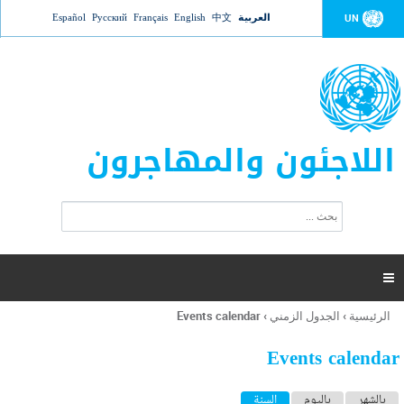
Jump to navigation
العربية
中文
English
Français
Русский
Español
UN
اللاجئون والمهاجرون
ا
ب
س
ح
ت
ث
م
ا

ر
ة
الرئيسية
›
الجدول الزمني
›
Events calendar
أنت
ا
هنا
ل
Events calendar
ب
ح
ا
بالشهر
باليوم
السنة
(علامة التبويب النشطة)
ث