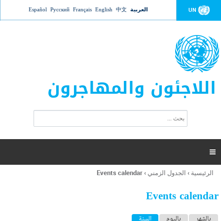
Jump to navigation
العربية
中文
English
Français
Русский
Español
UN
اللاجئون والمهاجرون
ا
ب
س
ح
ت
ث
م
ا

ر
ة
الرئيسية
›
الجدول الزمني
›
Events calendar
أنت
ا
هنا
ل
Events calendar
ب
ح
ا
بالشهر
باليوم
السنة
(علامة التبويب النشطة)
ث