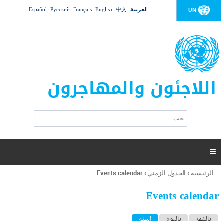
Jump to navigation
العربية
中文
English
Français
Русский
Español
UN
اللاجئون والمهاجرون
ا
ب
س
ح
ت
ث
م
ا

ر
ة
الرئيسية
›
الجدول الزمني
›
Events calendar
أنت
ا
هنا
ل
Events calendar
ب
ح
ا
بالشهر
باليوم
السنة
(علامة التبويب النشطة)
ث