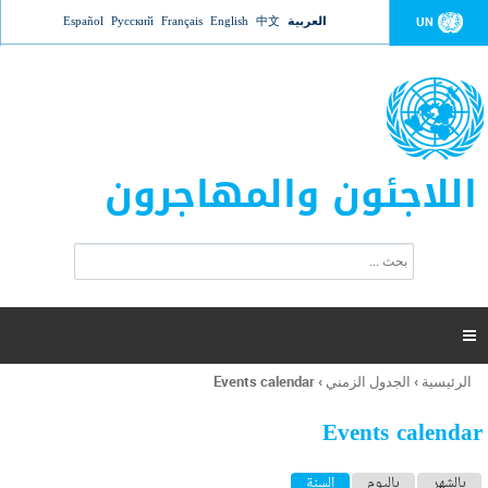
Jump to navigation
العربية
中文
English
Français
Русский
Español
UN
اللاجئون والمهاجرون
ا
ب
س
ح
ت
ث
م
ا

ر
ة
الرئيسية
›
الجدول الزمني
›
Events calendar
أنت
ا
هنا
ل
Events calendar
ب
ح
ا
بالشهر
باليوم
السنة
(علامة التبويب النشطة)
ث