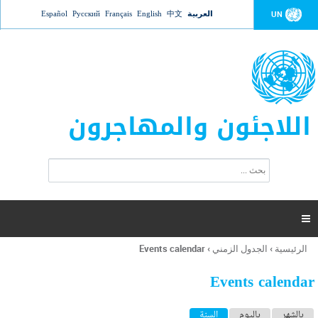
Jump to navigation
العربية
中文
English
Français
Русский
Español
UN
اللاجئون والمهاجرون
ا
ب
س
ح
ت
ث
م
ا

ر
ة
الرئيسية
›
الجدول الزمني
›
Events calendar
أنت
ا
هنا
ل
Events calendar
ب
ح
ا
بالشهر
باليوم
السنة
(علامة التبويب النشطة)
ث