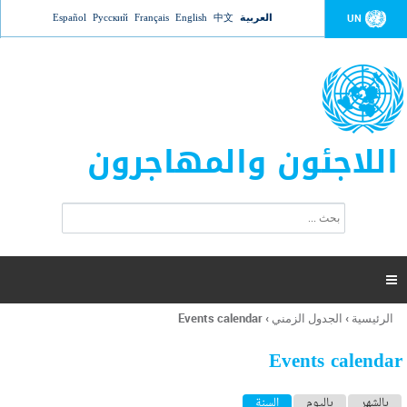
Jump to navigation
العربية
中文
English
Français
Русский
Español
UN
اللاجئون والمهاجرون
ا
ب
س
ح
ت
ث
م
ا

ر
ة
الرئيسية
›
الجدول الزمني
›
Events calendar
أنت
ا
هنا
ل
Events calendar
ب
ح
ا
بالشهر
باليوم
السنة
(علامة التبويب النشطة)
ث