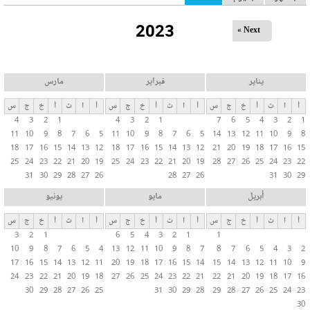
ل
2023
ت
Next »
ب
و
ي
يناير
فبراير
مارس
ب
أ
ا
ث
أ
خ
ج
س
أ
ا
ث
أ
خ
ج
س
أ
ا
ث
أ
خ
ج
س
ا
4
3
2
1
4
3
2
1
7
6
5
4
3
2
1
ت
11
10
9
8
7
6
5
11
10
9
8
7
6
5
14
13
12
11
10
9
8
ا
18
17
16
15
14
13
12
18
17
16
15
14
13
12
21
20
19
18
17
16
15
ل
25
24
23
22
21
20
19
25
24
23
22
21
20
19
28
27
26
25
24
23
22
31
30
29
28
27
26
28
27
26
31
30
29
أ
س
أبريل
مايو
يونيو
ا
أ
ا
ث
أ
خ
ج
س
أ
ا
ث
أ
خ
ج
س
أ
ا
ث
أ
خ
ج
س
س
3
2
1
6
5
4
3
2
1
1
ي
10
9
8
7
6
5
4
13
12
11
10
9
8
7
8
7
6
5
4
3
2
ة
17
16
15
14
13
12
11
20
19
18
17
16
15
14
15
14
13
12
11
10
9
24
23
22
21
20
19
18
27
26
25
24
23
22
21
22
21
20
19
18
17
16
30
29
28
27
26
25
31
30
29
28
29
28
27
26
25
24
23
30