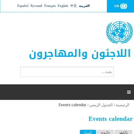
Jump to navigation
العربية
中文
English
Français
Русский
Español
UN
اللاجئون والمهاجرون
ا
ب
س
ح
ت
ث
م
ا

ر
ة
الرئيسية
›
الجدول الزمني
›
Events calendar
أنت
ا
هنا
ل
Events calendar
ب
ح
ا
بالشهر
باليوم
السنة
(علامة التبويب النشطة)
ث