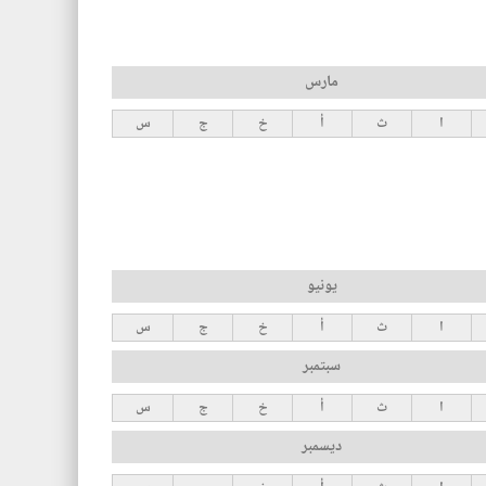
مارس
ا
ث
أ
خ
ج
س
يونيو
ا
ث
أ
خ
ج
س
سبتمبر
ا
ث
أ
خ
ج
س
ديسمبر