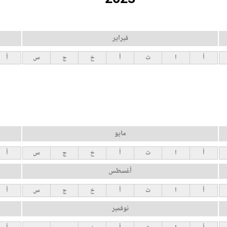
فبراير
أ
ا
ث
أ
خ
ج
س
أ
مايو
أ
ا
ث
أ
خ
ج
س
أ
أغسطس
أ
ا
ث
أ
خ
ج
س
أ
نوفمبر