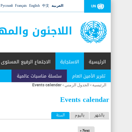
العربية
中文
English
Français
Русский
UN
اللاجئون والمه
الرئيسية
الاستجابة
الاجتماع الرفيع المستوى
تقرير الأمين العام
سلسلة مناسبات عالمية
الرئيسية
›
الجدول الزمني
›
Events calendar
أنت
هنا
Events calendar
ا
بالشهر
باليوم
السنة
(علامة التبويب النشطة)
ل
Next »