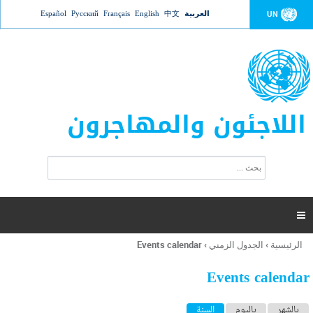
Jump to navigation
العربية
中文
English
Français
Русский
Español
UN
اللاجئون والمهاجرون
ا
ب
س
ح
ت
ث
م
ا

ر
ة
الرئيسية
›
الجدول الزمني
›
Events calendar
أنت
ا
هنا
ل
Events calendar
ب
ح
ا
بالشهر
باليوم
السنة
(علامة التبويب النشطة)
ث