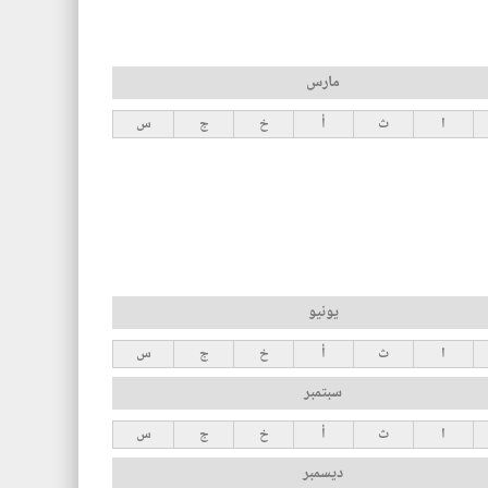
مارس
ا
ث
أ
خ
ج
س
يونيو
ا
ث
أ
خ
ج
س
سبتمبر
ا
ث
أ
خ
ج
س
ديسمبر