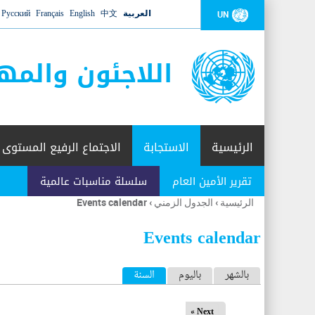
العربية
中文
English
Français
Русский
UN
اللاجئون والمه
الرئيسية
الاستجابة
الاجتماع الرفيع المستوى
تقرير الأمين العام
سلسلة مناسبات عالمية
الرئيسية
›
الجدول الزمني
›
Events calendar
أنت
هنا
Events calendar
ا
بالشهر
باليوم
السنة
(علامة التبويب النشطة)
ل
Next »