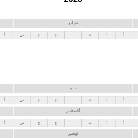
فبراير
أ
ا
ث
أ
خ
ج
س
أ
مايو
أ
ا
ث
أ
خ
ج
س
أ
أغسطس
أ
ا
ث
أ
خ
ج
س
أ
نوفمبر