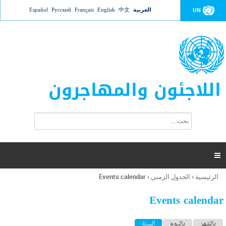
Jump to navigation
العربية
中文
English
Français
Русский
Español
UN
اللاجئون والمهاجرون
ا
ب
س
ح
ت
ث
م
ا

ر
ة
الرئيسية
›
الجدول الزمني
›
Events calendar
أنت
ا
هنا
ل
Events calendar
ب
ح
ا
بالشهر
باليوم
السنة
(علامة التبويب النشطة)
ث